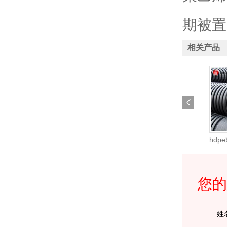
期被置
相关产品
通-钢丝管给
沉泥90度检查井座
双翁漏斗式化粪池-
hdp
您的
姓