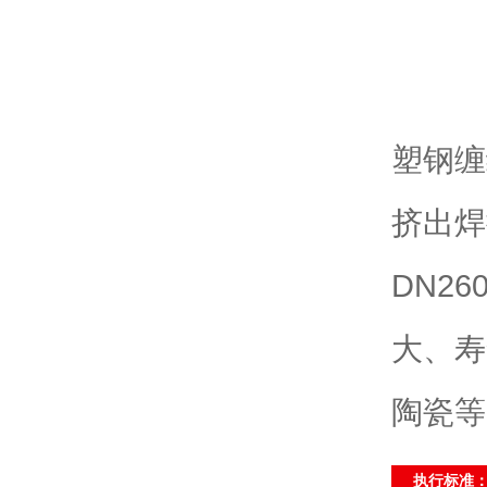
塑钢缠
挤出焊
DN2
大、寿
陶瓷等
执行标准