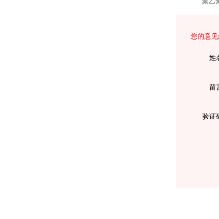
通检查井座
HDPE焊制对接9
PVC给水管白色
聚乙
您的意见
姓
留
验证